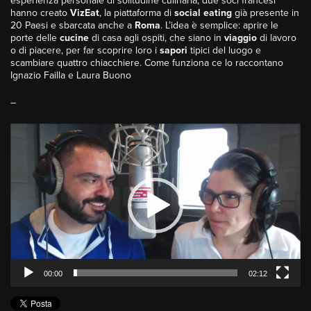
esperienza personale di solitudine culinaria, due soci francesi
hanno creato
VizEat
, la piattaforma di
social
eating
già presente in
20 Paesi e sbarcata anche a
Roma
. L’idea è semplice: aprire le
porte delle
cucine
di casa agli ospiti, che siano in
viaggio
di lavoro
o di piacere, per far scoprire loro i
sapori
tipici del luogo e
scambiare quattro chiacchiere. Come funziona ce lo raccontano
Ignazio Failla e Laura Buono
–
Video
Player
00:00
02:12