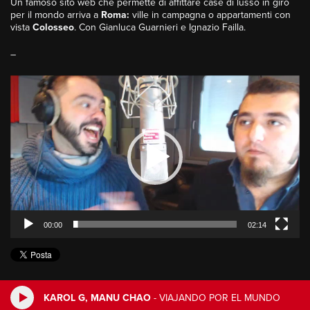
Un famoso sito web che permette di affittare case di lusso in giro
per il mondo arriva a
Roma:
ville in campagna o appartamenti con
vista
Colosseo
. Con Gianluca Guarnieri e Ignazio Failla.
–
Video
Player
00:00
02:14
KAROL G, MANU CHAO
-
VIAJANDO POR EL MUNDO