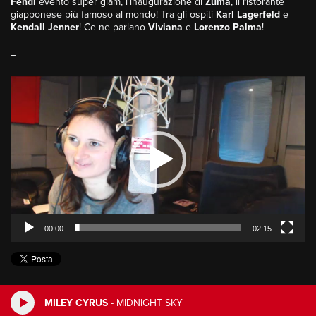
Fendi
evento super glam, l’inaugurazione di
Zuma
, il ristorante
giapponese più famoso al mondo! Tra gli ospiti
Karl Lagerfeld
e
Kendall Jenner
! Ce ne parlano
Viviana
e
Lorenzo Palma
!
–
Video
Player
00:00
02:15
MILEY CYRUS
-
MIDNIGHT SKY