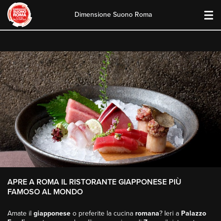
Dimensione Suono Roma
Skip
to
content
APRE A ROMA IL RISTORANTE GIAPPONESE PIÙ
FAMOSO AL MONDO
Amate il
giapponese
o preferite la cucina
romana
? Ieri a
Palazzo